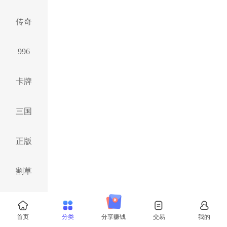
传奇
996
卡牌
三国
正版
割草
仙侠
首页
分类
分享赚钱
交易
我的