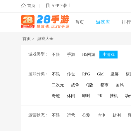
|
|

首页
APP下载
首页
游戏库
排行
首页
>
游戏大全
游戏类型：
不限
手游
H5网游
小游戏
游戏分类：
不限
传世
RPG
GM
竖屏
横
二次元
战争
Q版
都市
国风
奇迹
休闲
即时
PK
挂机
动
运营状态：
不限
运营
公测
内测
封测