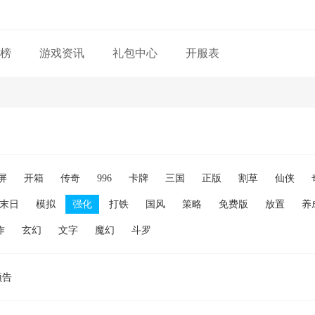
榜
游戏资讯
礼包中心
开服表
屏
开箱
传奇
996
卡牌
三国
正版
割草
仙侠
末日
模拟
强化
打铁
国风
策略
免费版
放置
养
作
玄幻
文字
魔幻
斗罗
预告