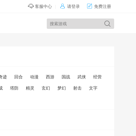


客服中心
|
请登录
免费注册
奇迹
回合
动漫
西游
国战
武侠
经营
成
塔防
精灵
玄幻
梦幻
射击
文字