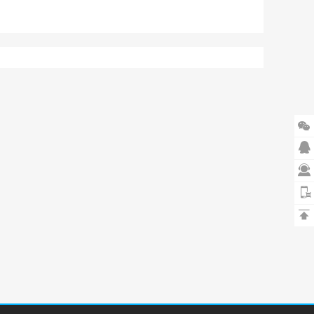



