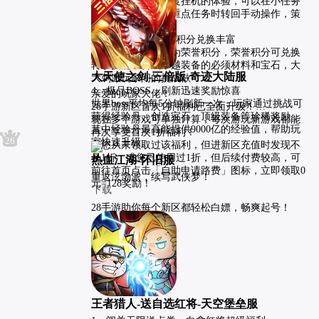
游戏为玩家实现轻度挂机的体验，可以在小任务
时交由挂机托管，重点任务时转回手动操作，策
略与悠闲并存。

3、精英竞技，荣誉积分兑换丰富

竞技场的奖励设定为荣誉积分，荣誉积分可兑换
转职技能，合成卓越装备的必须材料和宝石，大
大天使之剑-三倍版-奇迹大陆服
大刺激玩家间的挑战欲

4、极品BOSS，刷新迅速奖励惊喜

亲爱的玩家大佬：

世界boss平均每5分钟刷新一次，玩家通过挑战可
28手游新区首次1折福利已全面升级！

获得经验丹、创造宝石、顶级装备等珍稀奖励，
现在多个游戏可单独计算，每次游玩新游戏都能
开始
其中经验丹最高能提供9000亿的经验值，帮助玩
再次享受首次1折福利！

10
11
12
14
15
16
17
18
19
20
21
22
23
24
25
26
3
4
5
6
7
8
9
家快速升级。                 
若您从未领取过该福利，但进新区充值时发现不
是1折；或您已使用过1折，但后续付费较高，可
热血江湖-怀旧服
前往首页点击「自助申请路费」图标，立即领取0
重返泫渤派，续写武侠梦！
元=128奖励！

下载
28手游助你每个新区都轻松白嫖，畅爽起号！
王者猎人-送自选红将-天空堡垒服