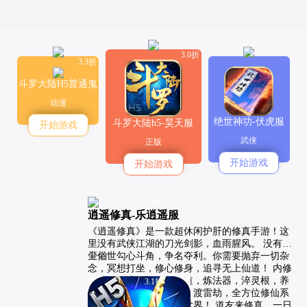
3.0折
3.3折
斗罗大陆H5普通鬼
服-魂环服
动漫
绝世神功-伏虎服
斗罗大陆h5-昊天服
开始游戏
武侠
正版
开始游戏
开始游戏
3.5折
逍遥修真-乐逍遥服
《逍遥修真》是一款超休闲护肝的修真手游！这
里没有武侠江湖的刀光剑影，血雨腥风。 没有凡
尘俗世勾心斗角，争名夺利。你需要抛弃一切杂
开始
念，冥想打坐，修心修身，追寻无上仙道！ 内修
仙法，外淬肉身，修丹道，炼法器，淬灵根，养
3.1折
灵宠，拜名师，寻仙缘，渡雷劫，全方位修仙系
统，还原最真实的修真世界！ 道友来修真，一日