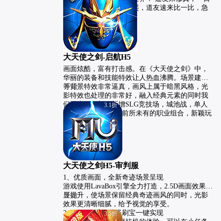
即飞升！浩荡仙途今日起，道友速来比一比，急
速飞升，你有多快？                    
大天使之剑-启航H5
画面炫酷，富有打击感。在《大天使之剑》中，
华丽的装备和技能特效让人热血沸腾。场景建筑
等背景特效非常逼真，画风上属于暗黑风格，光
开始
影特效也处理的非常好，融入经典元素的同时我
们再大胆创新，新增SLG竞技场，城池战，单人
3.1折
可同时操控5角色，前所未有的职业组合，新颖玩
法让经典继续延续。
大天使之剑H5-审判服
1、优质画面，全新奇迹场景呈现

游戏使用LavaBox引擎全力打造，2.5D画面效果明
显提升，使场景保留经典奇迹画风的同时，光影
开始
效果更清晰细腻，给予视觉的享受。

2、解放双手，秒怪刷宝一键实现

3.5折