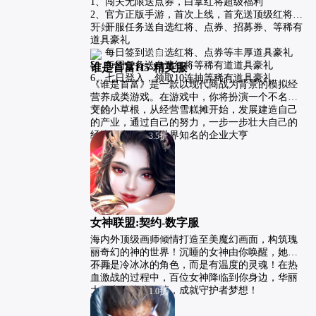
1、闯关无限送点券，白拿红将超级福利

2、官方正版手游，首次上线，首充送顶级红将

3、开服任务送自选红将、点券、招募券、等稀有
开始
道具豪礼

4、每日签到送自选红将、点券等丰厚道具豪礼

1.0折
5、每周任务送自选红将等稀有道道具豪礼

谁是首富H5-精英服
6、七日登入，领取10连抽等稀有道具豪礼
《谁是首富》是一款以现代商战为背景的模拟经
营养成类游戏。在游戏中，你将扮演一个不名一
文的小草根，从经营雪糕摊开始，发展建造自己
开始
的产业，通过自己的努力，一步一步壮大自己的
经济实力，成为世界知名的企业大亨                    
3.5折
女神联盟:契约-数字服
海内外顶级画师倾情打造至美魔幻画面，构筑瑰
丽奇幻的神的世界！沉睡的女神由你唤醒，她们
不再是冷冰冰的角色，而是有温度的灵魂！在热
开始
血激战的过程中，百位女神降临到你身边，华丽
大招点燃战斗激情，成就守护者梦想！
1.0折