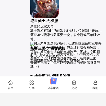
绝世仙王-无双服
亲爱的玩家大佬：

28手游所有新区的首次1折福利，仅限新区开放当
天，每位玩家仅限享受一次，多个游戏不单独计
下载
算。

若您从未享受过1折福利，但进新区充值时发现并
3.5折
非1折；或您已用过1折，但后续付费金额较高，
名酱三国-才兼文武服
可前往首页点击「自助申请路费」图标，立即领
名酱三国以古代三国为背景的RPG卡牌游戏，完
取0元=128路费奖励！

美植入了RPG卡牌游戏各类玩法。经典的三国事
28手游助你轻松白嫖新区，畅快起号！
件完美重现，让你可以带领自己的军队亲身参与
开始
其中！
3.5折
首页
分类
分享赚钱
交易
我的
七雄争霸H5-虎啸龙吟服