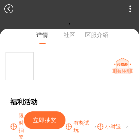
详情
社区
区服介绍
NaN折
福利活动
限
立即抽奖
时
有奖试
小时退
抽
玩
奖