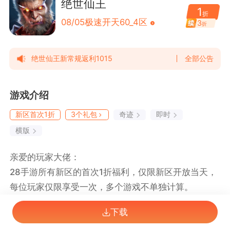
绝世仙王
1
折
08/05
极速开天60_4区
3
折
绝世仙王新常规返利1015
全部公告
游戏介绍
新区首次1折
3个礼包
奇迹
即时
横版
亲爱的玩家大佬：
28手游所有新区的首次1折福利，仅限新区开放当天，
每位玩家仅限享受一次，多个游戏不单独计算。
若您从未享受过1折福利，但进新区充值时发现并非1
下载
折；或您已用过1折，但后续付费金额较高，可前往首