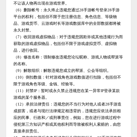
不让该人物再出现在游戏世界。
（
6）删除帐号：永久终止违规您通过
28手游
帐号登录
28手游
平台的权利，包括但不限于您注册信息、角色信息、等级物
品、游戏货币、云游戏时长等游戏数据库中的全部数据都将被
永久封禁。
（
7）收回游戏虚拟物品：对于违规您因欺诈或其他违规行为而
获取的游戏虚拟物品，包括但不限于游戏虚拟货币、虚拟物
品，进行收回。
（
8）修改名称：强制修改违规您论坛昵称、游戏人物或帮派等
的名称。
（
9）解散组织：解散违规您成立的帮派、公会等组织。
（
10）倒扣数值：针对游戏角色游戏数值进行扣除，包括但不
限于游戏角色等级、金钱、经验等。
（
11）封禁IP：暂时或永久禁止违规您在某一异常IP登录某款
游戏的某个服务器。
（
12）承担法律责任：违规您的不当行为对他人或者
28手游
造
成损害，或者与现行法律规定相违背的，违规您应依法承担相
应的民事、行政和／或刑事责任，例如，您在进行游戏过程中
侵犯第三方知识产权或其他权利而导致被权利人索赔的，由您
直接承担责任。