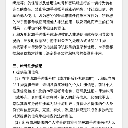
绑定等）的保管以及使用该帐号和密码所进行的一切行为负有
完全的责任。禁止将
28手游
帐号或密码销售、转让或出借、共
享给他人使用。因为您的保管疏忽或任何第三方行为，导致您
的
28手游
帐号或密码遭他人非法使用，以及因此而产生的任何
后果，
28手游
均不承担任何责任。
3. 您发现其
28手游
帐号或密码被他人非法使用或有使用异常情
况的，应及时根据
28手游
不时公布的处理方式通知
28手游
，并
有权请求
28手游
采取措施暂停该帐号的登录和使用。
28手游
根
据您身份核对结果，决定是否暂停您帐号的登录和使用。
三、帐号注册信息
1. 提供注册信息
（
1）在申请
28手游
帐号时（或注册后补充信息时），您应当向
28手游
提供最新、详细及真实准确的个人注册信息。前述个人
注册信息包括：您的
28手游
帐号名称、密码及注册
28手游
帐号
（或补充、更新帐号信息时）输入的所有信息。您在此承诺：
您以其真实身份注册成为
28手游
用户，并保证所提供的个人身
份资料信息真实、完整、有效，依据法律规定和必备条款约定
对所提供的信息承担相应的法律责任。
（
2）所有由您提供的个人注册信息将可能被
28手游
用来作为认