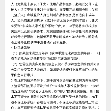
人（尤其是十岁以下子女）使用产品和服务，必须以父母（监
护人）名义申请注册
28手游
帐号。在使用产品和服务时，父母
（监护人）应以监护人身份判断产品和服务是否适合未成年
人。如果您未满
18周岁（或
28手游
无法识别您的年龄），则您
将受到
“未成年人家长监护系统”的约束。
28手游
将有权根据有
关规则以及家长的要求，对您创建或使用
28手游
帐号关联的游
戏帐号进行限制，包括但不限于临时或永久冻结帐号，部分或
者全部终止提供
28手游
各项产品和服务。
4. 防沉迷系统
（
1）如果您未满法定年龄（或
28手游
无法识别您的年龄），则
您在游戏内的活动将受到
“游戏防沉迷系统”监测；
（
2）您需提供真实完整的信息以便
28手游
识别您的身份并向有
关部门提交实名认证信息，如因提供的资料不真实而产生的后
果由您自行承担。
5. 在现有的技术条件下，
28手游
将尽合理的商业努力并根据有
关监管部门的要求开发并维护
“未成年人家长监护系统”、“游戏
防沉迷系统”与实名认证系统，按“现状”提供给您使用。由于技
术不可避免的局限性以及系统运作各环节受外界的影响，
28手
游
不保证各系统不存在任何漏洞，不保证各系统能随时正常运
作，亦不保证监护或认证效果完全正确真实或满足您的需求。
2