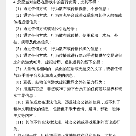
4. 您应当对自己在游戏中的言行负责，尤其不得：
（
1）通过任何方式、行为散布或传播低俗、不雅信息；
（
2）通过任何方式、行为冒充平台或游戏系统向其他人散布或
传播虚假信息；
（
3）通过任何方式或途径引起纷争；
（
4）通过任何方式、行为散布或传播、使用私服、木马、外
挂、病毒及此类信息；
（
5）通过任何方式、行为散布或传播代练的信息；
（
6）通过任何方式、行为传播或进行除
28手游
提供的交易途径
之外的游戏帐号、虚拟货币、虚拟道具的线下交易；
（
7）大量传播相同的、类似的短语或无意义的文字，或者任何
与
28手游
平台及其游戏无关的信息；
（
8）宣扬、鼓动任何游戏虚拟世界之外的暴力行为；
（
9）泄露其它您、非您或
28手游
平台员工的任何游戏世界和现
实世界信息；
（
10）宣传或发布违法信息、违反社会公德的信息，或不利于
精神文明建设的信息，包括但不限于色情、赌博、邪教、恐怖
主义等内容；
（
11）其他不符合法律法规、社会公德或游戏规则的言论或行
为。
5. 您不得干扰、阻碍
28手游
正常地提供产品和服务，尤其不