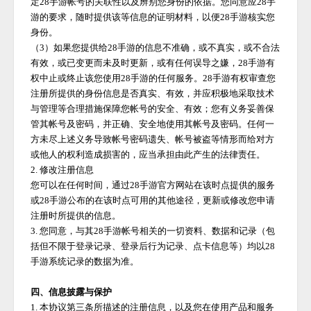
定
28手游
帐号的关联性以及辨别您身份的依据。您同意应
28手
游
的要求，随时提供该等信息的证明材料，以便
28手游
核实您
身份。
（
3）如果您提供给
28手游
的信息不准确，或不真实，或不合法
有效，或已变更而未及时更新，或有任何误导之嫌，
28手游
有
权中止或终止该您使用
28手游
的任何服务。
28手游
有权审查您
注册所提供的身份信息是否真实、有效，并应积极地采取技术
与管理等合理措施保障您帐号的安全、有效；您有义务妥善保
管其帐号及密码，并正确、安全地使用其帐号及密码。任何一
方未尽上述义务导致帐号密码遗失、帐号被盗等情形而给对方
或他人的权利造成损害的，应当承担由此产生的法律责任。
2. 修改注册信息
您可以在任何时间，通过
28手游
官方网站在该时点提供的服务
或
28手游
公布的在该时点可用的其他途径，更新或修改您申请
注册时所提供的信息。
3. 您同意，与其
28手游
帐号相关的一切资料、数据和记录（包
括但不限于登录记录、登录后行为记录、点卡信息等）均以
28
手游
系统记录的数据为准。
四、信息披露与保护
1. 本协议第三条所描述的注册信息，以及您在使用产品和服务