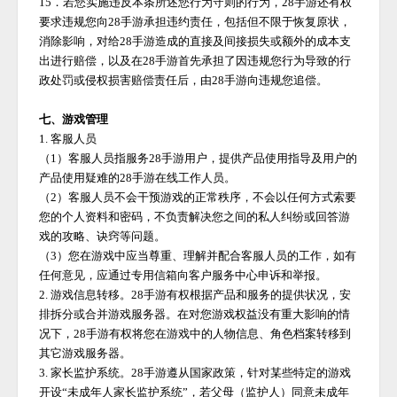
15．若您实施违反本条所述您行为守则的行为，
28手游
还有权
要求违规您向
28手游
承担违约责任，包括但不限于恢复原状，
消除影响，对给
28手游
造成的直接及间接损失或额外的成本支
出进行赔偿，以及在
28手游
首先承担了因违规您行为导致的行
政处罚或侵权损害赔偿责任后，由
28手游
向违规您追偿。
七、游戏管理
1. 客服人员
（
1）客服人员指服务
28手游
用户，提供产品使用指导及用户的
产品使用疑难的
28手游
在线工作人员。
（
2）客服人员不会干预游戏的正常秩序，不会以任何方式索要
您的个人资料和密码，不负责解决您之间的私人纠纷或回答游
戏的攻略、诀窍等问题。
（
3）您在游戏中应当尊重、理解并配合客服人员的工作，如有
任何意见，应通过专用信箱向客户服务中心申诉和举报。
2. 游戏信息转移。
28手游
有权根据产品和服务的提供状况，安
排拆分或合并游戏服务器。在对您游戏权益没有重大影响的情
况下，
28手游
有权将您在游戏中的人物信息、角色档案转移到
其它游戏服务器。
3. 家长监护系统。
28手游
遵从国家政策，针对某些特定的游戏
开设
“未成年人家长监护系统”，若父母（监护人）同意未成年