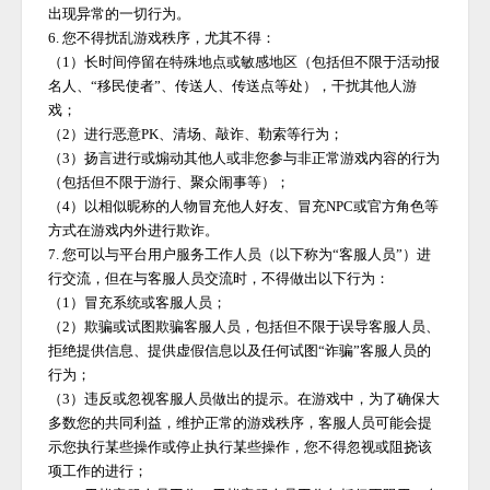
出现异常的一切行为。
6. 您不得扰乱游戏秩序，尤其不得：
（
1）长时间停留在特殊地点或敏感地区（包括但不限于活动报
名人、“移民使者”、传送人、传送点等处），干扰其他人游
戏；
（
2）进行恶意PK、清场、敲诈、勒索等行为；
（
3）扬言进行或煽动其他人或非您参与非正常游戏内容的行为
（包括但不限于游行、聚众闹事等）；
（
4）以相似昵称的人物冒充他人好友、冒充NPC或官方角色等
方式在游戏内外进行欺诈。
7. 您可以与平台用户服务工作人员（以下称为“客服人员”）进
行交流，但在与客服人员交流时，不得做出以下行为：
（
1）冒充系统或客服人员；
（
2）欺骗或试图欺骗客服人员，包括但不限于误导客服人员、
拒绝提供信息、提供虚假信息以及任何试图“诈骗”客服人员的
行为；
（
3）违反或忽视客服人员做出的提示。在游戏中，为了确保大
多数您的共同利益，维护正常的游戏秩序，客服人员可能会提
示您执行某些操作或停止执行某些操作，您不得忽视或阻挠该
项工作的进行；