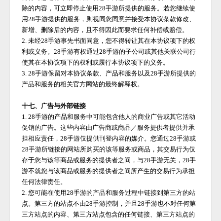
除的内容，可立即停止使用
28手游
所提供的服务。若您继续使
用
28手游
提供的服务，则视同您同意并接受本协议条款修改、
新增、删除后的内容，且不得因此而要求任何补偿或赔偿。
2. 未经
28手游
事先书面同意，您不得转让其在本协议项下的权
利或义务。
28手游
有权通过
28手游
的子公司或其他关联公司行
使其在本协议项下的权利或履行本协议项下的义务。
3.
28手游
保留对本协议条款、产品和服务以及
28手游
所提供的
产品和服务的相关官方网站的最终解释权。
十七、广告与外部链接
1.
28手游
的产品和服务中可能包含他人的商业广告或其它活动
促销的广告。这些内容由广告商或商品／服务提供者提供并承
担相应责任，
28手游
仅提供刊登内容的媒介。您通过
28手游
或
28手游
所链接的网站所购买的该等服务或商品，其交易行为仅
存于您与该等商品或服务的提供者之间，与
28手游
无关，
28手
游
不就您与该商品或服务的提供者之间所产生的交易行为承担
任何法律责任。
2. 您可能在使用
28手游
的产品和服务过程中链接到第三方的站
点。第三方的站点不由
28手游
控制，并且
28手游
也不对任何第
三方站点的内容、第三方站点包含的任何链接、第三方站点的