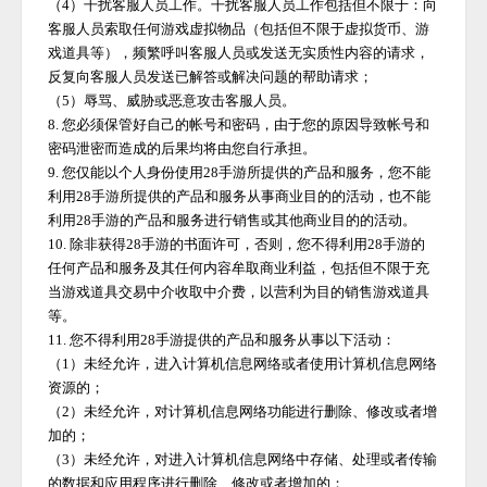
（
4）干扰客服人员工作。干扰客服人员工作包括但不限于：向
客服人员索取任何游戏虚拟物品（包括但不限于虚拟货币、游
戏道具等），频繁呼叫客服人员或发送无实质性内容的请求，
反复向客服人员发送已解答或解决问题的帮助请求；
（
5）辱骂、威胁或恶意攻击客服人员。
8. 您必须保管好自己的帐号和密码，由于您的原因导致帐号和
密码泄密而造成的后果均将由您自行承担。
9. 您仅能以个人身份使用
28手游
所提供的产品和服务，您不能
利用
28手游
所提供的产品和服务从事商业目的的活动，也不能
利用
28手游
的产品和服务进行销售或其他商业目的的活动。
10. 除非获得
28手游
的书面许可，否则，您不得利用
28手游
的
任何产品和服务及其任何内容牟取商业利益，包括但不限于充
当游戏道具交易中介收取中介费，以营利为目的销售游戏道具
等。
11. 您不得利用
28手游
提供的产品和服务从事以下活动：
（
1）未经允许，进入计算机信息网络或者使用计算机信息网络
资源的；
（
2）未经允许，对计算机信息网络功能进行删除、修改或者增
加的；
（
3）未经允许，对进入计算机信息网络中存储、处理或者传输
的数据和应用程序进行删除、修改或者增加的；