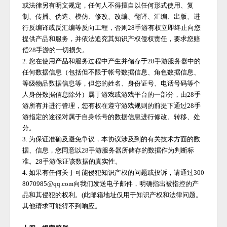
或法律另有明文规定，任何人不得擅自以任何形式使用、复
制、传播、伪造、模仿、修改、改编、翻译、汇编、出版、进
行反编译或反汇编等反向工程，否则
28手游
有权立即终止向您
提供产品和服务，并依法追究其知识产权侵权责任，要求您赔
偿
28手游
的一切损失。
2. 您在使用产品和服务过程中产生并储存于
28手游
服务器中的
任何数据信息（包括但不限于帐号数据信息、角色数据信息、
等级物品数据信息等，但您的姓名、身份证号、电话号码等个
人身份数据信息除外）属于游戏或游戏平台的一部分，由
28手
游
所有并进行管理，您有权在遵守游戏规则的前提下通过
28手
游
指定的途径对属于自身帐号的数据信息进行修改、转移、处
分。
3. 为保证准确及避免争议，本协议涉及到的有关技术方面的数
据、信息，您同意以
28手游
服务器所储存的数据作为判断标
准。
28手游
保证该数据的真实性。
4. 如果有任何关于可能侵犯知识产权的问题或投诉，请通过300
8070985@qq.com向我们发送电子邮件，明确指出被指控的产
品和其侵犯的权利。(此邮箱地址仅用于知识产权和法律问题。
其他请求可能得不到响应。