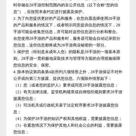
时存储在
28手游
控制范围内的非公开信息（以下合称
“您的信
息”），应按照本条约定进行披露及保护。
2. 为了向您提供更好的产品和服务，在您自愿选择使用
28手游
的产品和服务的情况下，或者明示同意提供信息的情况下，
28
手游
可能会收集您信息，并可能对这些信息进行分析和整合。
在您使用
28手游
的产品和服务时，服务器可能会自动记录部分
您信息，这些信息都将成为
28手游
商业秘密的一部分。
3. 保护您（特别是未成年人您）的隐私是
28手游
的一项基本原
则。
28手游
一贯积极地采取技术与管理等方面的合理措施保障
您信息的安全、保密。
4. 除本协议第四条第4款所列六项情形之外，
28手游
保证不对外
公开或向第三方披露、提供您信息。六项除外情形如下：
（
1）您（或者您的监护人）要求或同意
28手游
披露您信息；
（
2）有关法律法规、监管机构规章或自律组织规则要求
28手游
披露您信息；
（
3）司法机关或行政机关基于法定程序要求
28手游
披露您信
息；
（
4）为保护
28手游
的知识产权和其他权益，需要披露您信息；
（
5）在紧急情况下为保护其他人和社会公众的利益，需要披露
您信息；