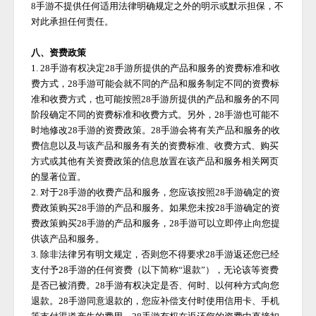
8手游
不提供任何适用法律明确规定之外的明示或默示担保，不
对此承担任何责任。
八、资费政策
1.
28手游
有权决定
28手游
所提供的产品和服务的资费标准和收
费方式，
28手游
可能会就不同的产品和服务制定不同的资费标
准和收费方式，也可能按照
28手游
所提供的产品和服务的不同
阶段确定不同的资费标准和收费方式。另外，
28手游
也可能不
时地修改
28手游
的资费政策。
28手游
会将有关产品和服务的收
费信息以及与该产品和服务有关的资费标准、收费方式、购买
方式或其他有关资费政策的信息放置在该产品和服务相关网页
的显著位置。
2. 对于
28手游
的收费产品和服务，您应该按照
28手游
确定的资
费政策购买
28手游
的产品和服务。如果您未按
28手游
确定的资
费政策购买
28手游
的产品和服务，
28手游
可以立即停止向您提
供该产品和服务。
3. 除非法律另有明文规定，否则您不得要求
28手游
返还您已经
支付予
28手游
的任何资费（以下简称
“退款”），无论该等资费
是否已被消费。
28手游
有权决定是否、何时、以何种方式向您
退款。
28手游
同意退款的，您应补偿支付时使用信用卡、手机