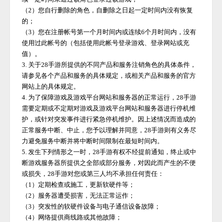
（
2）您自行删除的角色，自删除之日起一定时间内没有恢复
的；
（
3）您在注册帐号第一个月时间内或连续6个月时间内，没有
使用过此帐号的（包括使用此帐号登录游戏、登录网站或充
值）。
3. 关于
28手游
所提供的不同产品和服务注销角色的具体条件，
请参见各个产品和服务的具体规定，或相关产品和服务的官方
网站上的具体规定。
4. 为了保障游戏及游戏平台网站和服务器的正常运行，
28手游
需要定期或不定期对游戏及游戏平台网站和服务器进行停机维
护，或针对突发事件进行紧急停机维护。因上述情况而造成的
正常服务中断、中止，您予以理解并同意，
28手游
则有义务尽
力避免服务中断并将中断时间限制在最短时间内。
5. 发生下列情形之一时，
28手游
有权不经提前通知，终止或中
断游戏服务器所提供之全部或部分服务，对因此而产生的不便
或损失，
28手游
对您或第三人均不承担任何责任：
（
1）定期检查或施工，更新软硬件等；
（
2）服务器遭受损害，无法正常运作；
（
3）突发性的软硬件设备与电子通信设备故障；
（
4）网络提供商线路或其他故障；