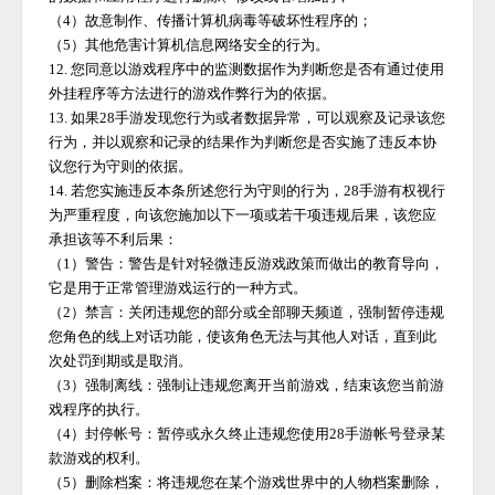
（
4）故意制作、传播计算机病毒等破坏性程序的；
（
5）其他危害计算机信息网络安全的行为。
12. 您同意以游戏程序中的监测数据作为判断您是否有通过使用
外挂程序等方法进行的游戏作弊行为的依据。
13. 如果
28手游
发现您行为或者数据异常，可以观察及记录该您
行为，并以观察和记录的结果作为判断您是否实施了违反本协
议您行为守则的依据。
14. 若您实施违反本条所述您行为守则的行为，
28手游
有权视行
为严重程度，向该您施加以下一项或若干项违规后果，该您应
承担该等不利后果：
（
1）警告：警告是针对轻微违反游戏政策而做出的教育导向，
它是用于正常管理游戏运行的一种方式。
（
2）禁言：关闭违规您的部分或全部聊天频道，强制暂停违规
您角色的线上对话功能，使该角色无法与其他人对话，直到此
次处罚到期或是取消。
（
3）强制离线：强制让违规您离开当前游戏，结束该您当前游
戏程序的执行。
（
4）封停帐号：暂停或永久终止违规您使用
28手游
帐号登录某
款游戏的权利。
（
5）删除档案：将违规您在某个游戏世界中的人物档案删除，