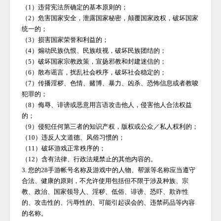
（
1）违背宪法所确定的基本原则的；
（
2）危害国家安全，泄露国家秘密，颠覆国家政权，破坏国家
统一的；
（
3）损害国家荣誉和利益的；
（
4）煽动民族仇恨、民族歧视，破坏民族团结的；
（
5）破坏国家宗教政策，宣扬邪教和封建迷信的；
（
6）散布谣言，扰乱社会秩序，破坏社会稳定的；
（
7）传播淫秽、色情、赌博、暴力、凶杀、恐怖信息或者教唆
犯罪的；
（
8）侮辱、诽谤或恶意用言语攻击他人，侵害他人合法权益
的；
（
9）侵犯任何第三者的知识产权，版权或公众／私人权利的；
（
10）违反人文道德、风俗习惯的；
（
11）破坏游戏正常秩序的；
（
12）含有法律、行政法规禁止的其他内容的。
3. 您的
28手游
帐号名称及游戏中的人物、帮派等名称应当遵守
合法、健康的原则，不允许使用包括但不限于涉及种族、宗
教、政治、国家领导人、淫秽、低俗、诽谤、恐吓、欺诈性
的、攻击性的、污辱性的、可能引起误会的、违禁药品等内容
的名称。