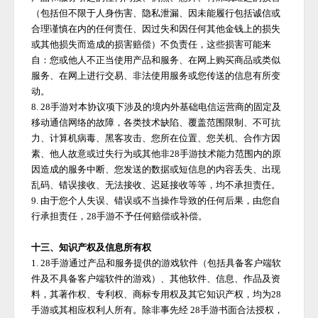
（包括但不限于人身伤害、隐私泄漏、因未能履行包括诚信或
合理谨慎在内的任何责任、因过失和因任何其他金钱上的损失
或其他损失而造成的损害赔偿）不负责任，这些损害可能来
自：您或他人不正当使用产品和服务、在网上购买商品或类似
服务、在网上进行交易、非法使用服务或您传送的信息有所变
动。
8.
28手游
对本协议项下涉及的境内外基础电信运营商的固定及
移动通信网络的故障，各类技术缺陷、覆盖范围限制、不可抗
力、计算机病毒、黑客攻击、您所在位置、您关机、合作方因
素、他人故意或过失行为或其他非
28手游
技术能力范围内的原
因造成的服务中断、您发送的数据或短信息的内容丢失、出现
乱码、错误接收、无法接收、迟延接收等等，均不承担责任。
9. 由于您个人失误、错误或不当操作导致的任何后果，由您自
行承担责任，
28手游
不予任何赔偿或补偿。
十三、知识产权及信息所有权
1.
28手游
通过产品和服务提供的游戏软件（包括具备客户端软
件及不具备客户端软件的游戏）、其他软件、信息、作品及资
料，其著作权、专利权、商标专用权及其它知识产权，均为
28
手游
或其相应权利人所有。除非事先经
28手游
书面合法授权，