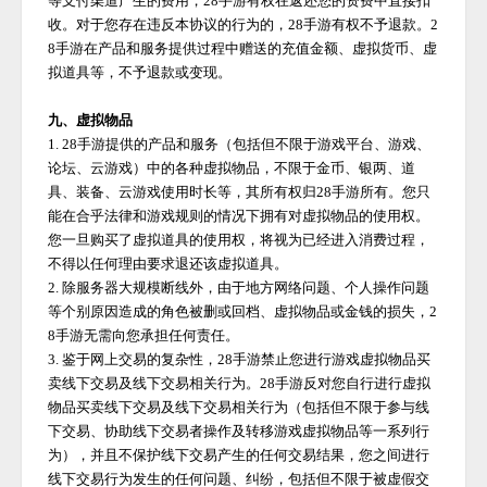
等支付渠道产生的费用，
28手游
有权在返还您的资费中直接扣
收。对于您存在违反本协议的行为的，
28手游
有权不予退款。
2
8手游
在产品和服务提供过程中赠送的充值金额、虚拟货币、虚
拟道具等，不予退款或变现。
九、虚拟物品
1.
28手游
提供的产品和服务（包括但不限于游戏平台、游戏、
论坛、云游戏）中的各种虚拟物品，不限于金币、银两、道
具、装备、云游戏使用时长等，其所有权归
28手游
所有。您只
能在合乎法律和游戏规则的情况下拥有对虚拟物品的使用权。
您一旦购买了虚拟道具的使用权，将视为已经进入消费过程，
不得以任何理由要求退还该虚拟道具。
2. 除服务器大规模断线外，由于地方网络问题、个人操作问题
等个别原因造成的角色被删或回档、虚拟物品或金钱的损失，
2
8手游
无需向您承担任何责任。
3. 鉴于网上交易的复杂性，
28手游
禁止您进行游戏虚拟物品买
卖线下交易及线下交易相关行为。
28手游
反对您自行进行虚拟
物品买卖线下交易及线下交易相关行为（包括但不限于参与线
下交易、协助线下交易者操作及转移游戏虚拟物品等一系列行
为），并且不保护线下交易产生的任何交易结果，您之间进行
线下交易行为发生的任何问题、纠纷，包括但不限于被虚假交