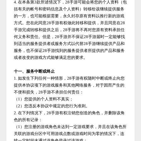
4. 在本条第3款所述情况下，
28手游
可能会将您的个人资料（包
括有关的帐号和密码信息及个人资料）转移给该继续提供服务
的一方，也可能根据需要，永久封存原有资料以推行新的游戏
方式。您在此同意
28手游
有权做此转移和提供，并且同意在
28
手游
完成转移和提供之后，
28手游
将不再对您原有资料承担任
何义务和责任。但是，
28手游
并不保证
28手游
届时一定能够找
到适当的服务提供者或服务方式以代替
28手游
继续提供产品和
服务，也不保证
28手游
找到的服务提供者所提供的产品和服务
或者改变的游戏方式能够满足您的要求。
十一、服务中断或终止
1. 如发生下列任何一种情形，
28手游
有权随时中断或终止向您
提供本协议项下的游戏服务和其他网络服务，对于因而产生的
不便和损失，
28手游
不承担任何责任：
（
1）您提供的个人资料不真实；
（
2）您违反本协议中规定的您行为准则。
2. 在下列情况下，
28手游
有权注销您创造的角色，并删除该角
色的所有记录：
（
1）您注册的游戏角色未达到一定游戏要求，并且在该角色所
关联的游戏分区中可用游戏点数或游戏时间为零的情况下，连
续一定时间未通过该角色登录过该游戏；