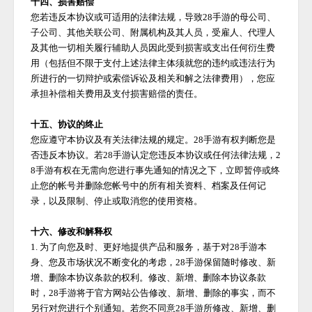
十四、损害赔偿
您若违反本协议或可适用的法律法规，导致
28手游
的母公司、
子公司、其他关联公司、附属机构及其人员，受雇人、代理人
及其他一切相关履行辅助人员因此受到损害或支出任何衍生费
用（包括但不限于支付上述法律主体须就您的违约或违法行为
所进行的一切辩护或索偿诉讼及相关和解之法律费用），您应
承担补偿相关费用及支付损害赔偿的责任。
十五、协议的终止
您应遵守本协议及有关法律法规的规定。
28手游
有权判断您是
否违反本协议。若
28手游
认定您违反本协议或任何法律法规，
2
8手游
有权在无需向您进行事先通知的情况之下，立即暂停或终
止您的帐号并删除您帐号中的所有相关资料、档案及任何记
录，以及限制、停止或取消您的使用资格。
十六、修改和解释权
1. 为了向您及时、更好地提供产品和服务，基于对
28手游
本
身、您及市场状况不断变化的考虑，
28手游
保留随时修改、新
增、删除本协议条款的权利。修改、新增、删除本协议条款
时，
28手游
将于官方网站公告修改、新增、删除的事实，而不
另行对您进行个别通知。若您不同意
28手游
所修改、新增、删