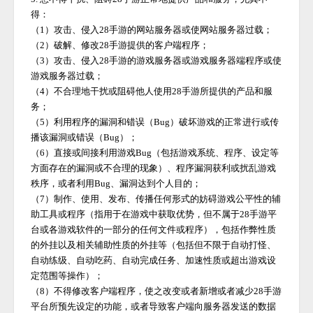
得：
（
1）攻击、侵入
28手游
的网站服务器或使网站服务器过载；
（
2）破解、修改
28手游
提供的客户端程序；
（
3）攻击、侵入
28手游
的游戏服务器或游戏服务器端程序或使
游戏服务器过载；
（
4）不合理地干扰或阻碍他人使用
28手游
所提供的产品和服
务；
（
5）利用程序的漏洞和错误（Bug）破坏游戏的正常进行或传
播该漏洞或错误（Bug）；
（
6）直接或间接利用游戏Bug（包括游戏系统、程序、设定等
方面存在的漏洞或不合理的现象）、程序漏洞获利或扰乱游戏
秩序，或者利用Bug、漏洞达到个人目的；
（
7）制作、使用、发布、传播任何形式的妨碍游戏公平性的辅
助工具或程序（指用于在游戏中获取优势，但不属于
28手游
平
台或各游戏软件的一部分的任何文件或程序），包括作弊性质
的外挂以及相关辅助性质的外挂等（包括但不限于自动打怪、
自动练级、自动吃药、自动完成任务、加速性质或超出游戏设
定范围等操作）；
（
8）不得修改客户端程序，使之改变或者新增或者减少
28手游
平台所预先设定的功能，或者导致客户端向服务器发送的数据