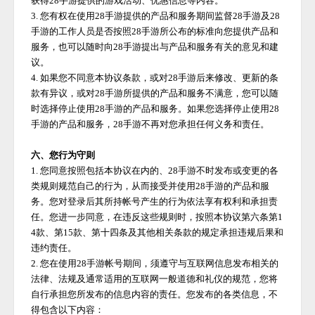
获得
28手游
提供的游戏活动、优惠信息等内容。
3. 您有权在使用
28手游
提供的产品和服务期间监督
28手游
及
28
手游
的工作人员是否按照
28手游
所公布的标准向您提供产品和
服务，也可以随时向
28手游
提出与产品和服务有关的意见和建
议。
4. 如果您不同意本协议条款，或对
28手游
后来修改、更新的条
款有异议，或对
28手游
所提供的产品和服务不满意，您可以随
时选择停止使用
28手游
的产品和服务。如果您选择停止使用
28
手游
的产品和服务，
28手游
不再对您承担任何义务和责任。
六、您行为守则
1. 您同意按照包括本协议在内的、
28手游
不时发布或变更的各
类规则规范自己的行为，从而接受并使用
28手游
的产品和服
务。您对登录后其所持帐号产生的行为依法享有权利和承担责
任。您进一步同意，在违反这些规则时，按照本协议第六条第
1
4款、第15款、第十四条及其他相关条款的规定承担违规后果和
违约责任。
2. 您在使用
28手游
帐号期间，须遵守与互联网信息发布相关的
法律、法规及通常适用的互联网一般道德和礼仪的规范，您将
自行承担您所发布的信息内容的责任。您发布的各类信息，不
得包含以下内容：