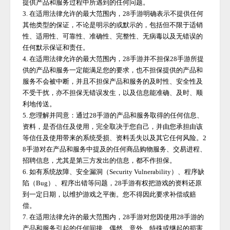
提供产品和服务过程中所遇到的任何问题。
3. 在适用法律允许的最大范围内，
28手游
明确表示不提供任何
其他类型的保证，不论是明示的或默示的，包括但不限于适销
性、适用性、可靠性、准确性、完整性、无病毒以及无错误的
任何默示保证和责任。
4. 在适用法律允许的最大范围内，
28手游
并不担保
28手游
所提
供的产品和服务一定能满足您的要求，也不担保提供的产品和
服务不会被中断，并且不担保产品和服务的及时性、安全性及
不受干扰，亦不担保无错误发生，以及信息能准确、及时、顺
利地传送。
5. 您理解并同意：通过
28手游
的产品和服务取得的任何信息、
资料，是否信任及使用，完全取决于您自己，并由您承担由该
等信任及使用带来的系统受损、资料丢失以及其它任何风险。
2
8手游
对在产品和服务中提及的任何商品购物服务、交易进程、
招聘信息，尤其是第三方发出的信息，都不作担保。
6. 如有系统故障、安全漏洞（Security Vulnerability）、程序缺
陷（Bug）、程序出错等问题，
28手游
有权把游戏的资料还原
到一定日期，以维护游戏之平衡。您不得因此要求补偿或赔
偿。
7. 在适用法律允许的最大范围内，
28手游
对您因使用
28手游
的
产品和服务引起的任何间接、偶然、意外、特殊或继起的损害