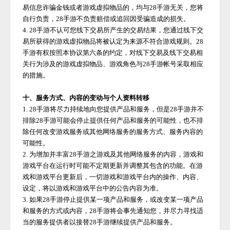
易信息诈骗金钱或者游戏虚拟物品的，均与
28手游
无关，您将
自行负责，
28手游
不负责赔偿或追回因受骗造成的损失。
4.
28手游
不认可您线下交易所产生的交易结果，您通过线下交
易所获得的游戏虚拟物品将被认定为来源不符合游戏规则。
28
手游
有权按照本协议第六条的约定，对线下交易及线下交易相
关行为涉及的游戏虚拟物品、游戏角色与
28手游
帐号采取相应
的措施。
十、服务方式、内容的变动与个人资料转移
1.
28手游
将尽力持续地向您提供产品和服务，但是
28手游
并不
排除
28手游
可能会停止提供任何产品和服务的可能性，也不排
除任何改变游戏服务或其他网络服务的服务方式、服务内容的
可能性。
2. 为增加并丰富
28手游
之游戏及其他网络服务的内容，游戏和
游戏平台在运行时可能不定期更新并调整其包含的功能。在游
戏和游戏平台更新后，一切游戏和游戏平台内的操作、内容、
设定，将以游戏和游戏平台中的公告内容为准。
3. 如果
28手游
停止提供某一项产品和服务，或改变某一项产品
和服务的方式或内容，
28手游
将会事先通知您，并尽力寻找适
当的服务提供者以接替
28手游
继续提供产品和服务。