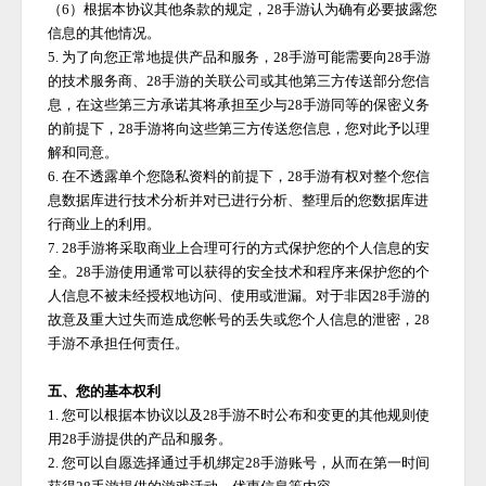
（
6）根据本协议其他条款的规定，
28手游
认为确有必要披露您
信息的其他情况。
5. 为了向您正常地提供产品和服务，
28手游
可能需要向
28手游
的技术服务商、
28手游
的关联公司或其他第三方传送部分您信
息，在这些第三方承诺其将承担至少与
28手游
同等的保密义务
的前提下，
28手游
将向这些第三方传送您信息，您对此予以理
解和同意。
6. 在不透露单个您隐私资料的前提下，
28手游
有权对整个您信
息数据库进行技术分析并对已进行分析、整理后的您数据库进
行商业上的利用。
7.
28手游
将采取商业上合理可行的方式保护您的个人信息的安
全。
28手游
使用通常可以获得的安全技术和程序来保护您的个
人信息不被未经授权地访问、使用或泄漏。对于非因
28手游
的
故意及重大过失而造成您帐号的丢失或您个人信息的泄密，
28
手游
不承担任何责任。
五、您的基本权利
1. 您可以根据本协议以及
28手游
不时公布和变更的其他规则使
用
28手游
提供的产品和服务。
2. 您可以自愿选择通过手机绑定
28手游
账号，从而在第一时间