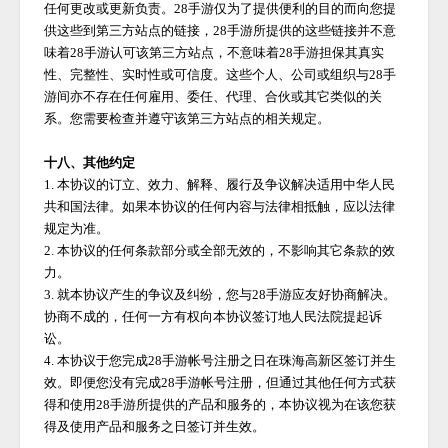
任何更改或更新负责。
28手游
仅为了提供便利的目的而向您提
供这些到第三方站点的链接，
28手游
所提供的这些链接并不意
味着
28手游
认可该第三方站点，不意味着
28手游
担保其真实
性、完整性、实时性或可信度。这些个人、公司或组织与
28手
游
间亦不存在任何雇用、委任、代理、合伙或其它类似的关
系。您需要检查并遵守该第三方站点的相关规定。
十八、其他约定
1. 本协议的订立、效力、解释、履行及争议解决适用中华人民
共和国法律。如果本协议的任何内容与法律相抵触，应以法律
规定为准。
2. 本协议的任何条款部分或全部无效的，不影响其它条款的效
力。
3. 就本协议产生的争议及纠纷，您与
28手游
应友好协商解决。
协商不成的，任何一方有权向本协议签订地人民法院提起诉
讼。
4. 本协议于您完成
28手游
帐号注册之日在珠海高新区签订并生
效。即便您没有完成
28手游
帐号注册，但通过其他任何方式获
得和使用
28手游
所提供的产品和服务的，本协议视为在该您获
得及使用产品和服务之日签订并生效。