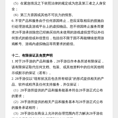
（
5）在紧急情况之下依照法律的规定或为您及第三者之人身安
全；
（
6）第三方原因或其他不可抗力的情形。
6. 不管产品和服务由于任何原因终止，您应采取相应的措施自
行处理游戏及游戏平台上的虚拟物品。您不得因终止服务而要
求
28手游
承担除您已经购买但尚未使用的游戏虚拟货币以外任
何形式的赔偿或补偿责任，包括但不限于因不再能继续使用游
戏帐号、游戏内虚拟物品等而要求的赔偿。
十二、有限保证及免责声明
1. 对于
28手游
的产品和服务，
28手游
仅作本条所述有限保证，
该有限保证取代任何文档、包装、或其他资料中的任何其他明
示或默示的保证（若有）。
2.
28手游
仅以
“现有状况且包含所有错误”的形式提供相关的产
品、软件或程序及任何支持服务，并仅保证：
（
1）
28手游
所提供的产品和服务能基本符合
28手游
正式公布
的要求；
（
2）
28手游
所提供的相关产品和服务基本与
28手游
正式公布
的服务承诺相符；
（
3）
28手游
仅在商业上允许的合理范围内尽力解决
28手游
在