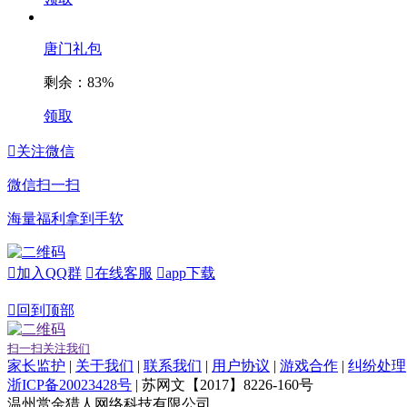
唐门礼包
剩余：
83%
领取

关注微信
微信扫一扫
海量福利拿到手软

加入QQ群

在线客服

app下载

回到顶部
扫一扫关注我们
家长监护
|
关于我们
|
联系我们
|
用户协议
|
游戏合作
|
纠纷处理
浙ICP备20023428号
| 苏网文【2017】8226-160号
温州赏金猎人网络科技有限公司