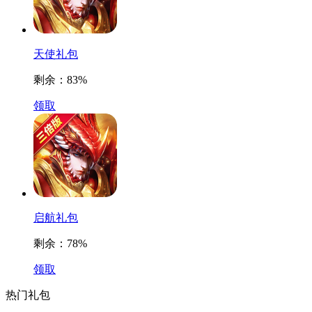
天使礼包
剩余：
83%
领取
启航礼包
剩余：
78%
领取
热门礼包