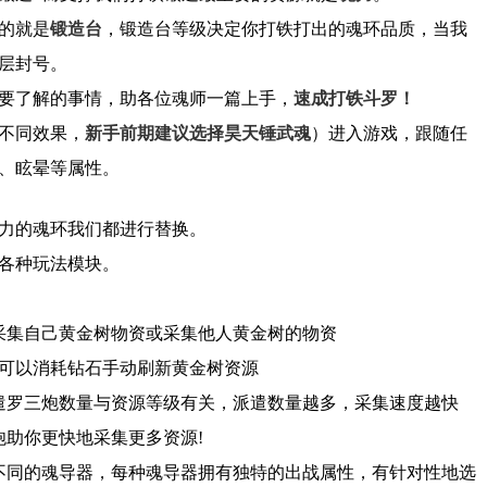
的就是
锻造台
，锻造台等级决定你打铁打出的魂环品质，当我
层封号。
要了解的事情，助各位魂师一篇上手，
速成打铁斗罗！
不同效果，
新手前期建议选择昊天锤武魂
）进入游戏，跟随任
、眩晕等属性。
力的魂环我们都进行替换。
各种玩法模块。
采集自己黄金树物资或采集他人黄金树的物资
可以消耗钻石手动刷新黄金树资源
遣罗三炮数量与资源等级有关，派遣数量越多，采集速度越快
炮助你更快地采集更多资源!
不同的魂导器，每种魂导器拥有独特的出战属性，有针对性地选