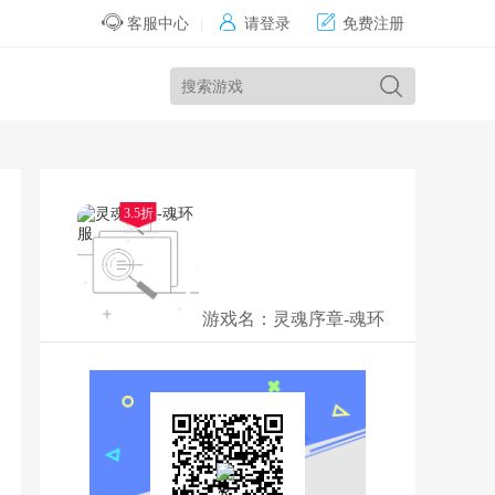


客服中心
|
请登录
免费注册
3.5折
游戏名：
灵魂序章-魂环
服
评 分：
8.5分