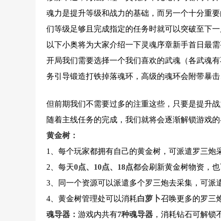
魂力是提升等级和战力的基础，而另一个十分重要
们等级足够且完成指定的任务时就可以突破至下一
以下小奥将为大家介绍一下灵魂序章新手首日最需
开局我们需要选择一个我们喜欢的武魂（各武魂有
务引导锻造打铁掉落魂环，高级的魂环会附带暴击
但前期我们不需要过多的注重这些，只要是提升战
随着主线任务的完成，我们就将会逐渐解锁游戏的
黄金树：
1、每个玩家都拥有自己的黄金树，可派遣罗三炮
2、每天
0点、10点、18点
都会刷新黄金树物资，也
3、同一个资源可以派遣多个罗三炮去采集，可派
4、黄金树管理处可以消耗
白萝卜
召唤更多的罗三
魂导器：
游戏内共有
7种魂导器
，消耗钻石可解锁