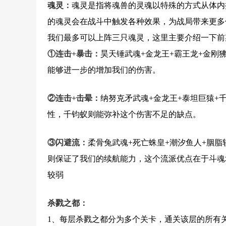
魂灵：
魂灵是指将魂兽的灵魂以特殊的方式从体内
的魂灵会在战斗中触发各种效果，为战局带来更多
我们最多可以上阵三只魂灵，这里主要介绍一下前
①连击+暴击：
昊天锤武魂+金龙王+霸王龙+金刚
能够进一步的增加我们的伤害。
②连击+击晕：
纳努克矛武魂+金龙王+泰坦巨猿+
性，千钧蚁则能弥补这个伤害不足的缺点。
③闪避流：
柔骨兔武魂+死亡蛛皇+潮汐鱼人+胭
则保证了我们的续航能力，这个流派优点在于斗魂
较弱
杀戮之都：
1、每层杀戮之都分为多个关卡，通关该层的所有