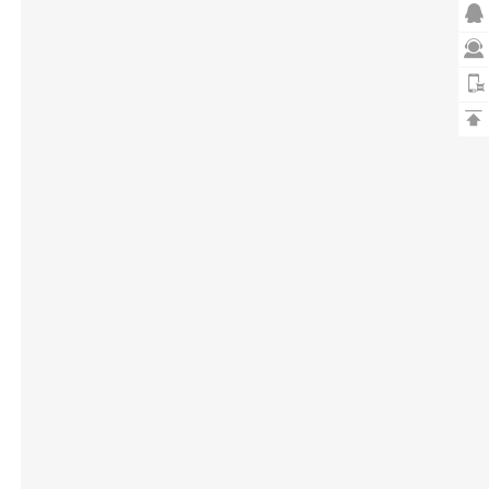


