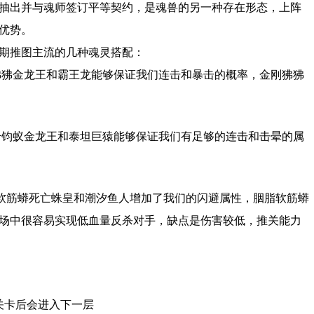
抽出并与魂师签订平等契约，是魂兽的另一种存在形态，上阵
优势。
期推图主流的几种魂灵搭配：
狒狒金龙王和霸王龙能够保证我们连击和暴击的概率，金刚狒狒
千钧蚁金龙王和泰坦巨猿能够保证我们有足够的连击和击晕的属
脂软筋蟒死亡蛛皇和潮汐鱼人增加了我们的闪避属性，胭脂软筋蟒
场中很容易实现低血量反杀对手，缺点是伤害较低，推关能力
关卡后会进入下一层