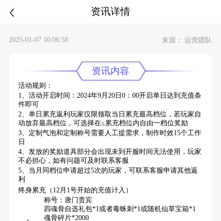
资讯详情
2025-01-07 10:06:58
来源： 运营团队
资讯内容
活动规则：
1、活动开启时间：2024年9月20日0：00开启单日达到充值条
件即可
2、单日累充返利玩家仅限领取当日累充最高档位，若玩家自
动放弃最高档位，可选择在≤累充档位内自由一档位奖励
3、定制气泡和定制称号需要人工提需求，制作时效15个工作
日
4、发放的奖励道具部分会出现未到开服时间无法使用，玩家
不必担心，如有问题可及时联系客服
5、当月同档位申请超过5次的玩家，可联系客服申请其他返
利
终身累充（12月1号开始的充值计入）
称号：唐门贵宾
四魂骨自选礼包*1或者毒蛛刺*1或随机仙草宝箱*1
魂骨碎片*2000