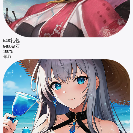
648礼包
6480钻石
100%
领取