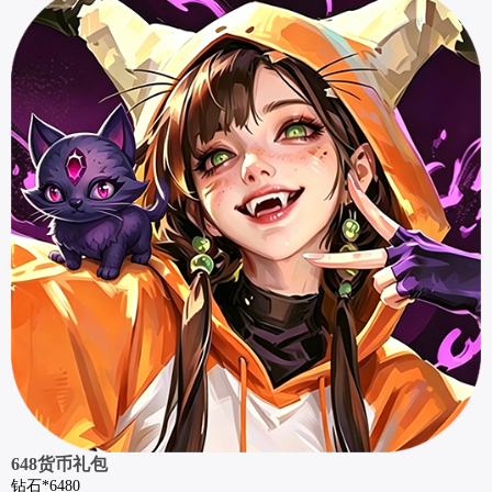
648货币礼包
钻石*6480