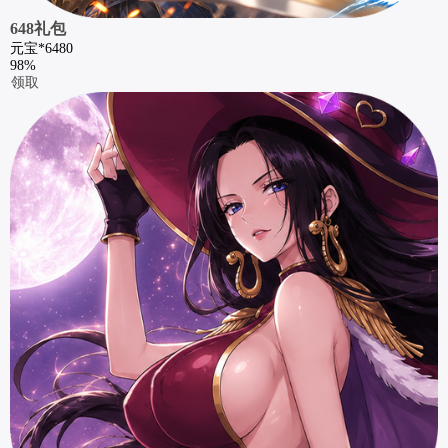
648礼包
元宝*6480
98%
领取