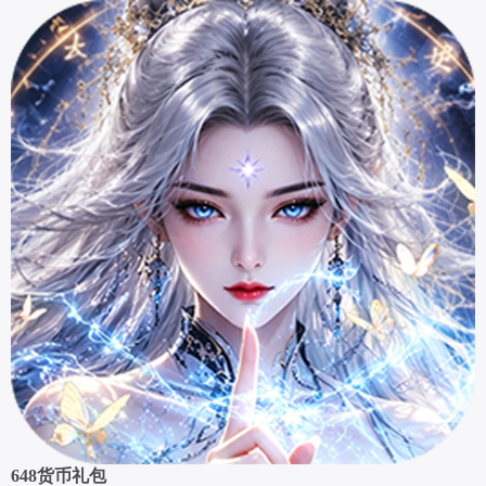
648货币礼包