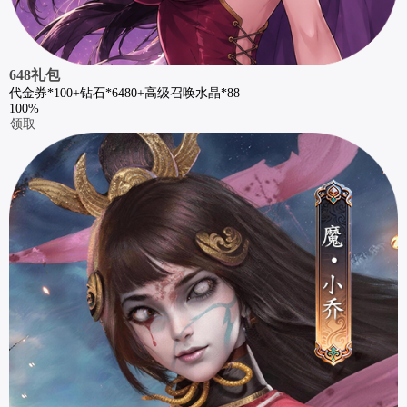
648礼包
代金券*100+钻石*6480+高级召唤水晶*88
100%
领取