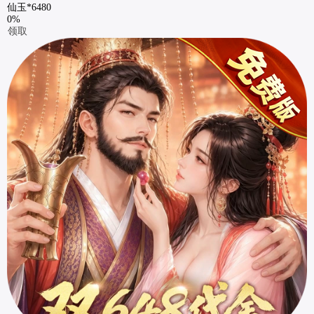
仙玉*6480
0%
领取