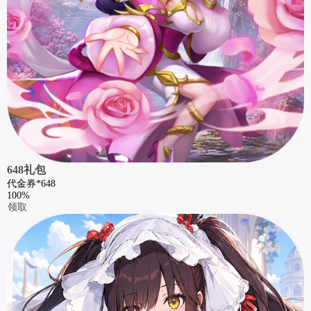
648礼包
代金券*648
100%
领取