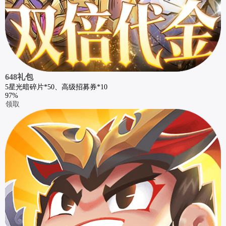
648礼包
5星光暗碎片*50、高级招募券*10
97%
领取