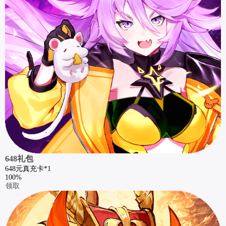
648礼包
648元真充卡*1
100%
领取