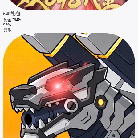
648礼包
黄金*6480
93%
领取