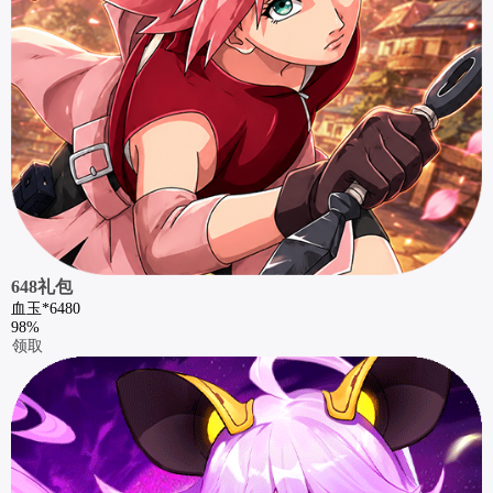
648礼包
血玉*6480
98%
领取