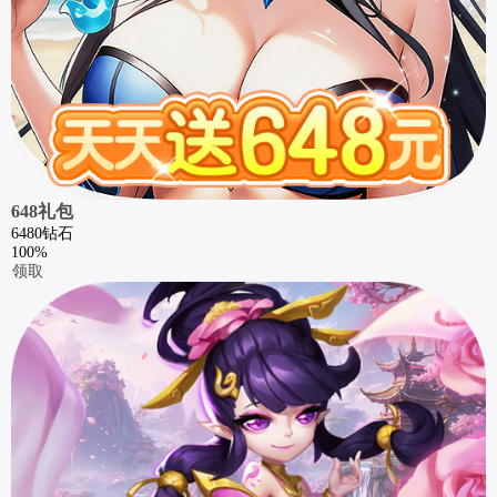
648礼包
6480钻石
100%
领取