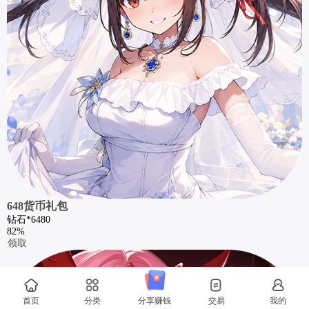
648货币礼包
钻石*6480
82%
领取
首页
分类
分享赚钱
交易
我的