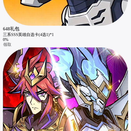
648礼包
三系SSS英雄自选卡(4选1)*1
0%
领取