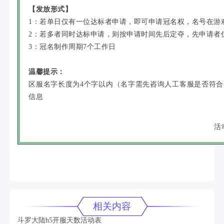
【发放形式】
1：若单日仅有一位达标者申请，即可申请冠名权，名号在游戏内
2：若多者同时达标申请，则按申请时间先后定夺，先申请者
3：冠名制作周期7个工作日
温馨提示：
区服名字长度为4个字以内（名字需先咨询人工客服是否符
信息
活动
相关内容
斗罗大陆h5开服天数活动表