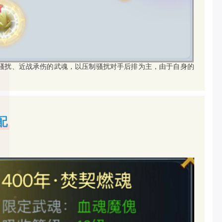
骚扰、近战承伤的武魂，以压制骚扰对手后排为主，由于自身的
配