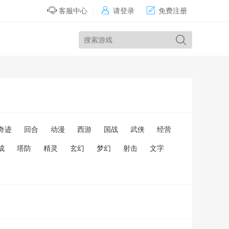


客服中心
|
请登录
免费注册
奇迹
回合
动漫
西游
国战
武侠
经营
成
塔防
精灵
玄幻
梦幻
射击
文字