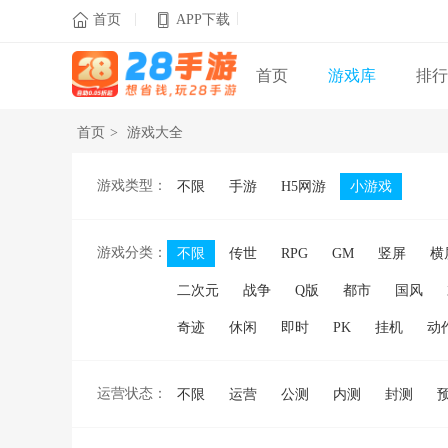
|
|

首页
APP下载
首页
游戏库
排行
首页
>
游戏大全
游戏类型：
不限
手游
H5网游
小游戏
游戏分类：
不限
传世
RPG
GM
竖屏
横
二次元
战争
Q版
都市
国风
奇迹
休闲
即时
PK
挂机
动
运营状态：
不限
运营
公测
内测
封测