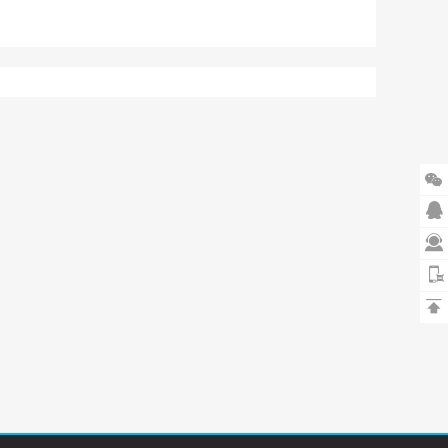



