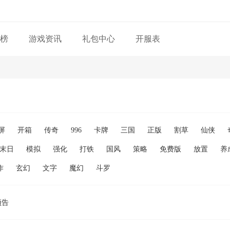
榜
游戏资讯
礼包中心
开服表
屏
开箱
传奇
996
卡牌
三国
正版
割草
仙侠
末日
模拟
强化
打铁
国风
策略
免费版
放置
养
作
玄幻
文字
魔幻
斗罗
预告